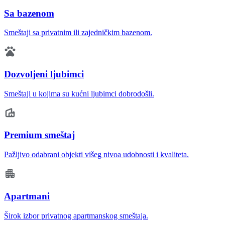
Sa bazenom
Smeštaji sa privatnim ili zajedničkim bazenom.
Dozvoljeni ljubimci
Smeštaji u kojima su kućni ljubimci dobrodošli.
Premium smeštaj
Pažljivo odabrani objekti višeg nivoa udobnosti i kvaliteta.
Apartmani
Širok izbor privatnog apartmanskog smeštaja.