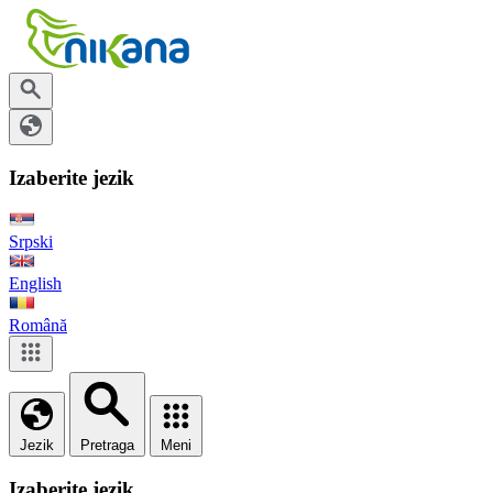
Izaberite jezik
Srpski
English
Română
Jezik
Pretraga
Meni
Izaberite jezik