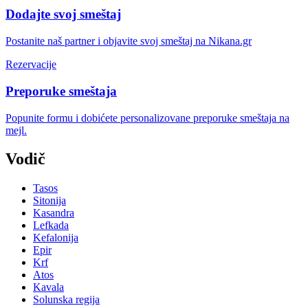
Dodajte svoj smeštaj
Postanite naš partner i objavite svoj smeštaj na Nikana.gr
Rezervacije
Preporuke smeštaja
Popunite formu i dobićete personalizovane preporuke smeštaja na
mejl.
Vodič
Tasos
Sitonija
Kasandra
Lefkada
Kefalonija
Epir
Krf
Atos
Kavala
Solunska regija