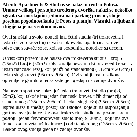
Aliento Apartments & Studios se nalazi u centru Potosa.
Unutar velikog i pristojno uređenog dvorišta nalazi se nekoliko
zgrada sa smeštajnim jedinicama i parking prostor, što je
posebna pogodnost kada je Potos u pitanju. Vlasnici su ljubazni
i higijena je na visokom nivou.
Ovaj smeštaj u svojoj ponudi ima četiri studija (tri trokrevetna i
jedan četvorokrevetni) i dva šestokrevetna apartmana sa dve
odvojene spavaće sobe, koji su pogodni za porodice sa decom.
U visokom prizemlju se nalaze dva trokrevetna studija - broj 5
(25m2) i broj 6 (30m2). Oba studija poseduju isti raspored kreveta -
jedan francuski ležaj, koji je uži od standardnog (135cm x 205cm) i
jedan singl krevet (95cm x 205cm). Ovi studiji imaju balkone
opremljene garniturama za sedenje i gledaju na zadnje dvorište.
Na prvom spratu se nalazi još jedan trokrevetni studio (broj 8,
25m2), koji takođe ima jedan francuski krevet, užih dimenzija od
standardnog (135cm x 205cm), i jedan singl ležaj (95cm x 205cm).
Ispred ulaza u smeštaj postoji sto i stolice, koje su na raspolaganju
gostima ove jedinice. Uz ovaj trokrevetni studio, na prvom spratu
postoji i jedan četvorokrevetni studio (broj 9, 30m2), koji ima dva
francuska kreveta, užih dimenzija od standardnog (135cm x 205cm).
Balkon ovog studija gleda na zadnje dvorište.