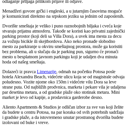
odlaganje prtljaga prilikom prijave ili odjave.
Menadžeri govore grčki i engleski, a u jutarnjim časovima moguće
je komunicirati direktno na srpskom jeziku sa jednim od zaposlenih.
Dvorište smeštaja je veliko i puno raznobojnih biljaka i cveća koje
stvaraju prijatnu atmosferu. Takođe se koristi kao privatni zajednički
parking prostor (koji deli sa Villa Dora), a uvek ima mesta za decu
za vožnju bicikle ili skejtbordova. Ako neko pronađe slobodno
mesto za parkiranje u okviru smeštajnog prostora, može ga koristiti
bez problema, ali u slučaju da je parking pun, sigurno će pronaći
mesto u besplatnom javnom parkingu koji je udaljen dva minuta
hoda od našeg smeštaja.
Dolazeći iz pravca
Limenarije
, odmah na početku Potosa posle
hotela Alexandra Beach, videćete ulicu koja se od magistrale odvaja
poludesno. Vozite njome oko 150m i videćete vilu Dora sa leve
strane puta. Od najbližih prodvnica, marketa i pekare vila je udaljena
par desetina metara, a od gradske plaže oko stotinak metara. Mini
market je levo od kapije, a prodavnica garderobe desno.
Aliento Apartments & Studios je odličan izbor za sve vas koji želite
da budete u centru Potosa, na par koraka od svih potrebnih sadržaja
i gradske plaže, a da istovremeno unutar prostranog dvorišta budete
izolovani od buke i vreve.