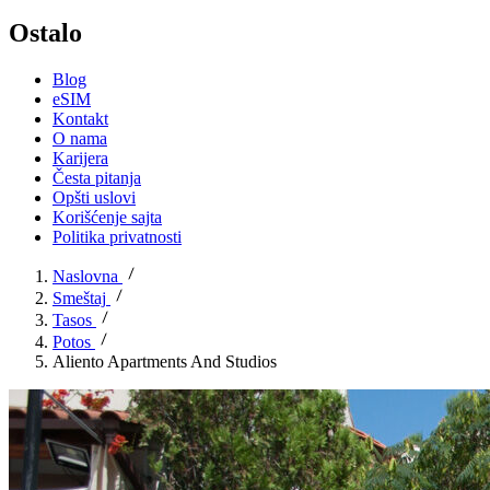
Ostalo
Blog
eSIM
Kontakt
O nama
Karijera
Česta pitanja
Opšti uslovi
Korišćenje sajta
Politika privatnosti
Naslovna
Smeštaj
Tasos
Potos
Aliento Apartments And Studios