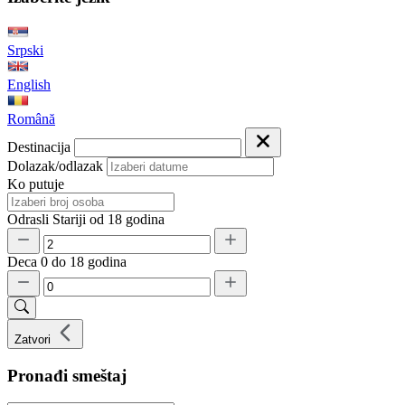
Srpski
English
Română
Destinacija
Dolazak/odlazak
Ko putuje
Odrasli
Stariji od 18 godina
Deca
0 do 18 godina
Zatvori
Pronađi smeštaj