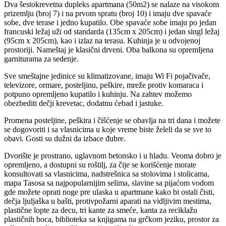
Dva šestokrevetna dupleks apartmana (50m2) se nalaze na visokom
prizemlju (broj 7) i na prvom spratu (broj 10) i imaju dve spavaće
sobe, dve terase i jedno kupatilo. Obe spavaće sobe imaju po jedan
francuski ležaj uži od standarda (135cm x 205cm) i jedan singl ležaj
(95cm x 205cm), kao i izlaz na terasu. Kuhinja je u odvojenoj
prostoriji. Nameštaj je klasični drveni. Oba balkona su opremljena
garniturama za sedenje.
Sve smeštajne jedinice su klimatizovane, imaju Wi Fi pojačivače,
televizore, ormare, posteljinu, peškire, mreže protiv komaraca i
potpuno opremljeno kupatilo i kuhinju. Na zahtev možemo
obezbediti dečji krevetac, dodatnu ćebad i jastuke.
Promena posteljine, peškira i čišćenje se obavlja na tri dana i možete
se dogovoriti i sa vlasnicima u koje vreme biste želeli da se sve to
obavi. Gosti su dužni da izbace đubre.
Dvorište je prostrano, uglavnom betonsko i u hladu. Veoma dobro je
opremljeno, a dostupni su roštilj, za čije se korišćenje morate
konsultovati sa vlasnicima, nadstrešnica sa stolovima i stolicama,
mapa Tasosa sa najpopularnijim selima, slavine sa pijaćom vodom
gde možete oprati noge pre ulaska u apartmane kako bi ostali čisti,
dečja ljuljaška u bašti, protivpožarni aparati na vidljivim mestima,
plastične lopte za decu, tri kante za smeće, kanta za reciklažu
plastičnih boca, biblioteka sa knjigama na grčkom jeziku, prostor za