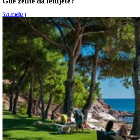
Gde želite da letujete?
Svi smeštaji