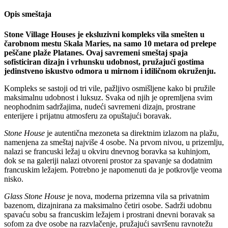
Opis smeštaja
Stone Village Houses je eksluzivni kompleks vila smešten u
čarobnom mestu Skala Maries, na samo 10 metara od prelepe
peščane plaže Platanes. Ovaj savremeni smeštaj spaja
sofisticiran dizajn i vrhunsku udobnost, pružajući gostima
jedinstveno iskustvo odmora u mirnom i idiličnom okruženju.
Kompleks se sastoji od tri vile, pažljivo osmišljene kako bi pružile
maksimalnu udobnost i luksuz. Svaka od njih je opremljena svim
neophodnim sadržajima, nudeći savremeni dizajn, prostrane
enterijere i prijatnu atmosferu za opuštajući boravak.
Stone House
je autentična mezoneta sa direktnim izlazom na plažu,
namenjena za smeštaj najviše 4 osobe. Na prvom nivou, u prizemlju,
nalazi se francuski ležaj u okviru dnevnog boravka sa kuhinjom,
dok se na galeriji nalazi otvoreni prostor za spavanje sa dodatnim
francuskim ležajem. Potrebno je napomenuti da je potkrovlje veoma
nisko.
Glass Stone House
je nova, moderna prizemna vila sa privatnim
bazenom, dizajnirana za maksimalno četiri osobe. Sadrži udobnu
spavaću sobu sa francuskim ležajem i prostrani dnevni boravak sa
sofom za dve osobe na razvlačenje, pružajući savršenu ravnotežu