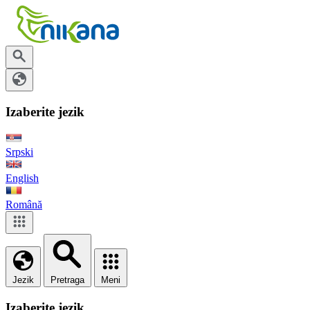
Izaberite jezik
Srpski
English
Română
Jezik
Pretraga
Meni
Izaberite jezik