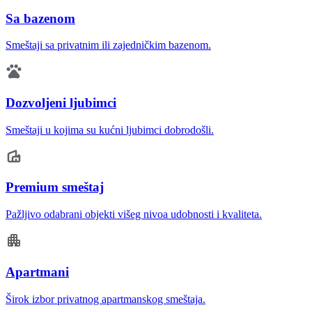
Sa bazenom
Smeštaji sa privatnim ili zajedničkim bazenom.
Dozvoljeni ljubimci
Smeštaji u kojima su kućni ljubimci dobrodošli.
Premium smeštaj
Pažljivo odabrani objekti višeg nivoa udobnosti i kvaliteta.
Apartmani
Širok izbor privatnog apartmanskog smeštaja.