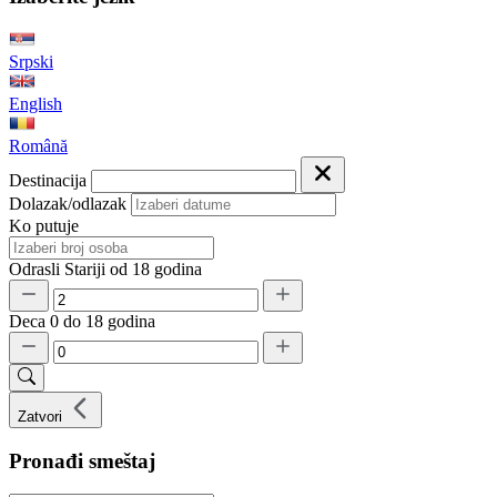
Srpski
English
Română
Destinacija
Dolazak/odlazak
Ko putuje
Odrasli
Stariji od 18 godina
Deca
0 do 18 godina
Zatvori
Pronađi smeštaj