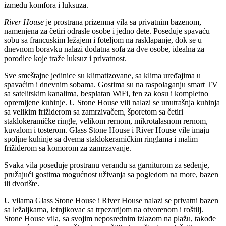
između komfora i luksuza.
River House
je prostrana prizemna vila sa privatnim bazenom,
namenjena za četiri odrasle osobe i jedno dete. Poseduje spavaću
sobu sa francuskim ležajem i foteljom na rasklapanje, dok se u
dnevnom boravku nalazi dodatna sofa za dve osobe, idealna za
porodice koje traže luksuz i privatnost.
Sve smeštajne jedinice su klimatizovane, sa klima uređajima u
spavaćim i dnevnim sobama. Gostima su na raspolaganju smart TV
sa satelitskim kanalima, besplatan WiFi, fen za kosu i kompletno
opremljene kuhinje. U Stone House vili nalazi se unutrašnja kuhinja
sa velikim frižiderom sa zamrzivačem, šporetom sa četiri
staklokeramičke ringle, velikom rernom, mikrotalasnom rernom,
kuvalom i tosterom. Glass Stone House i River House vile imaju
spoljne kuhinje sa dvema staklokeramičkim ringlama i malim
frižiderom sa komorom za zamrzavanje.
Svaka vila poseduje prostranu verandu sa garniturom za sedenje,
pružajući gostima mogućnost uživanja sa pogledom na more, bazen
ili dvorište.
U vilama Glass Stone House i River House nalazi se privatni bazen
sa ležaljkama, letnjikovac sa trpezarijom na otvorenom i roštilj.
Stone House vila, sa svojim neposrednim izlazom na plažu, takođe