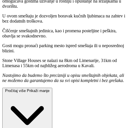
omogućava gostima uživanje u roštilju i opuštanje na ležaljkama u
dvorištu.
U ovom smeštaju je dozvoljen boravak kućnih ljubimaca na zahtev i
bez dodatnih troškova.
Čišćenje smeštajnih jedinica, kao i promena posteljine i peškira,
obavlja se svakodnevno.
Gosti mogu pronaći parking mesto ispred smeštaja ili u neposrednoj
blizini.
Stone Village Houses se nalazi na 8km od Limenarije, 31km od
Limenasa i 55km od najbližeg aerodroma u Kavali.
Nastojimo da budemo što precizniji u opisu smeštajnih objekata, ali
ne možemo da garantujemo da su svi opisi kompletni i bez grešaka.
Pročitaj više
Prikaži manje