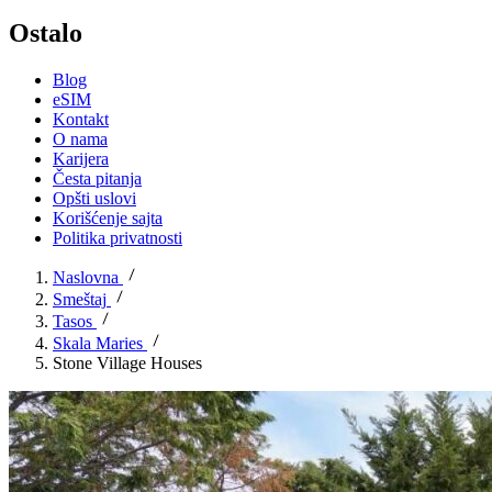
Ostalo
Blog
eSIM
Kontakt
O nama
Karijera
Česta pitanja
Opšti uslovi
Korišćenje sajta
Politika privatnosti
Naslovna
Smeštaj
Tasos
Skala Maries
Stone Village Houses