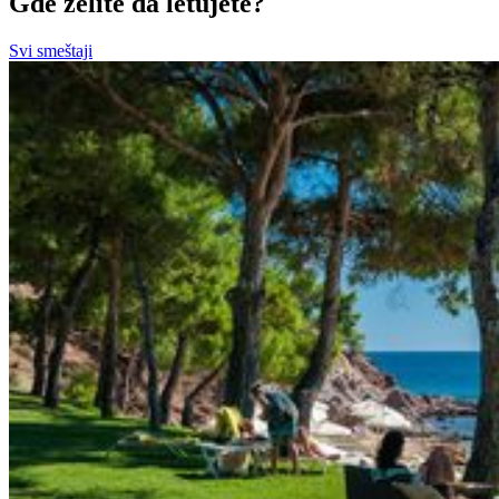
Gde želite da letujete?
Svi smeštaji