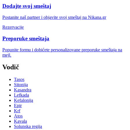
Dodajte svoj smeštaj
Postanite naš partner i objavite svoj smeštaj na Nikana.gr
Rezervacije
Preporuke smeštaja
Popunite formu i dobićete personalizovane preporuke smeštaja na
mejl.
Vodič
Tasos
Sitonija
Kasandra
Lefkada
Kefalonija
Epir
Krf
Atos
Kavala
Solunska regija