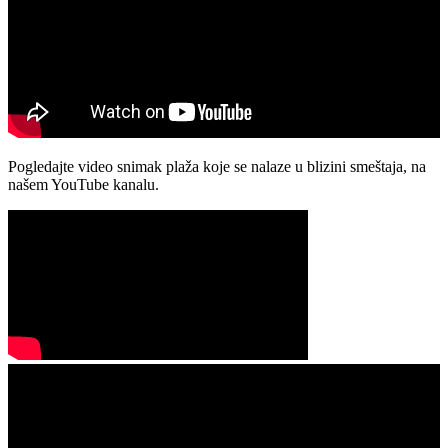
Pogledajte video snimak plaža koje se nalaze u blizini smeštaja, na
našem YouTube kanalu.