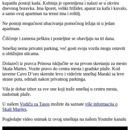
kupatilu postoji kada. Kuhinja je opremljena i nalazi se u okviru
dnevnog boravka. Ima šporet, veliki frižider, aparat za kafu i kuvalo,
a samo ovaj apartman na terasi ima i roštilj.
Ne postoji mogućnost ubacivanja pomoćnog ležaja ni u jedan
apartman.
Čišćenje i zamena peškira i posteljine se obavljaju na tri dana.
Smeštaj nema privatni parking, već gosti svoja vozila mogu ostaviti
u obližnjim ulicama.
Dolazeći iz pravca Prinosa isključite se na prvom skretanju za mesto
Skala Maries. Vozite pravo do centra mesta i gradske plaže. Kod
taverne Cavo D’oro skrenite levo i videćete smeštaj Maraki sa leve
strane puta, odmah nakon privatnog parkinga.
Vila je dobar izbor za sve one koji traže smeštaj u centru mesta,
nadomak plaže.
U našem
Vodiču za Tasos
možete da saznate
više informacija o
Skali Marijes
.
Pogledajte video snimak iz ovog smeštaja na našem Youtube kanalu