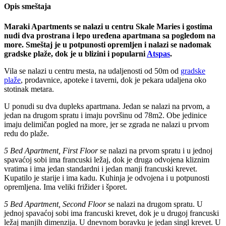
Opis smeštaja
Maraki Apartments se nalazi u centru Skale Maries i gostima
nudi dva prostrana i lepo uređena apartmana sa pogledom na
more. Smeštaj je u potpunosti opremljen i nalazi se nadomak
gradske plaže, dok je u blizini i popularni
Atspas
.
Vila se nalazi u centru mesta, na udaljenosti od 50m od
gradske
plaže
, prodavnice, apoteke i taverni, dok je pekara udaljena oko
stotinak metara.
U ponudi su dva dupleks apartmana. Jedan se nalazi na prvom, a
jedan na drugom spratu i imaju površinu od 78m2. Obe jedinice
imaju delimičan pogled na more, jer se zgrada ne nalazi u prvom
redu do plaže.
5 Bed Apartment, First Floor
se nalazi na prvom spratu i u jednoj
spavaćoj sobi ima francuski ležaj, dok je druga odvojena kliznim
vratima i ima jedan standardni i jedan manji francuski krevet.
Kupatilo je starije i ima kadu. Kuhinja je odvojena i u potpunosti
opremljena. Ima veliki frižider i šporet.
5 Bed Apartment, Second Floor
se nalazi na drugom spratu. U
jednoj spavaćoj sobi ima francuski krevet, dok je u drugoj francuski
ležaj manjih dimenzija. U dnevnom boravku je jedan singl krevet. U