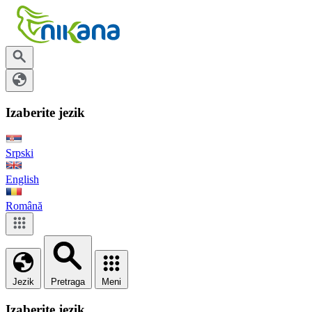
Izaberite jezik
Srpski
English
Română
Jezik
Pretraga
Meni
Izaberite jezik