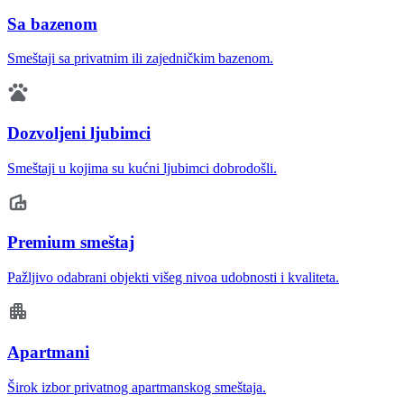
Sa bazenom
Smeštaji sa privatnim ili zajedničkim bazenom.
Dozvoljeni ljubimci
Smeštaji u kojima su kućni ljubimci dobrodošli.
Premium smeštaj
Pažljivo odabrani objekti višeg nivoa udobnosti i kvaliteta.
Apartmani
Širok izbor privatnog apartmanskog smeštaja.