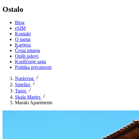
Ostalo
Blog
eSIM
Kontakt
O nama
Karijera
Česta pitanja
Opšti uslovi
Korišćenje sajta
Politika privatnosti
Naslovna
Smeštaj
Tasos
Skala Maries
Maraki Apartments