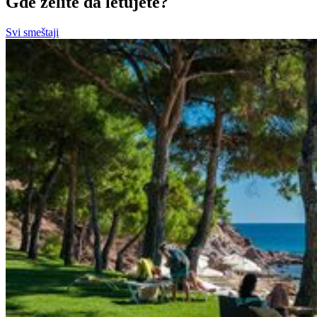
Gde želite da letujete?
Svi smeštaji