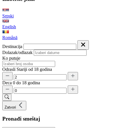
Srpski
English
Română
Destinacija
Dolazak/odlazak
Ko putuje
Odrasli
Stariji od 18 godina
Deca
0 do 18 godina
Zatvori
Pronađi smeštaj