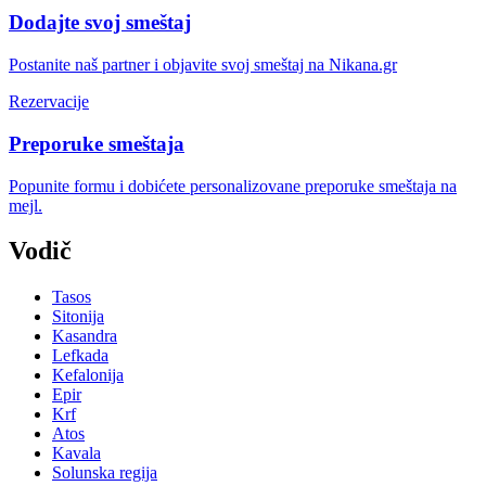
Dodajte svoj smeštaj
Postanite naš partner i objavite svoj smeštaj na Nikana.gr
Rezervacije
Preporuke smeštaja
Popunite formu i dobićete personalizovane preporuke smeštaja na
mejl.
Vodič
Tasos
Sitonija
Kasandra
Lefkada
Kefalonija
Epir
Krf
Atos
Kavala
Solunska regija