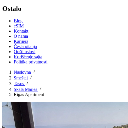
Ostalo
Blog
eSIM
Kontakt
O nama
Karijera
Česta pitanja
Opšti uslovi
Korišćenje sajta
Politika privatnosti
Naslovna
Smeštaj
Tasos
Skala Maries
Rigas Apartment