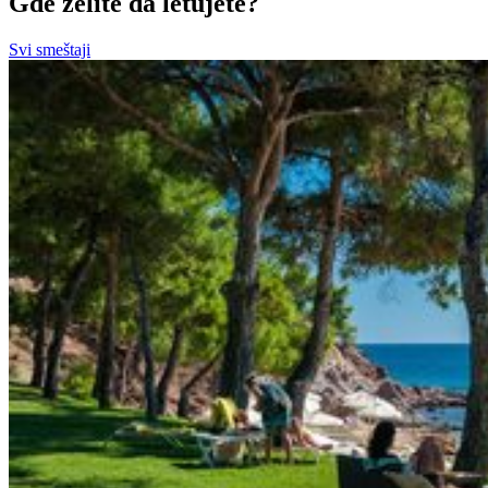
Gde želite da letujete?
Svi smeštaji