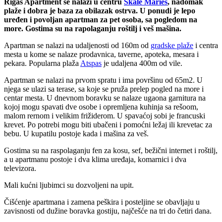
Rigas Apartment se nalazi u centru
Skale Maries
, nadomak
plaže i dobra je baza za obilazak ostrva. U ponudi je lepo
uređen i povoljan apartman za pet osoba, sa pogledom na
more. Gostima su na rapolaganju roštilj i veš mašina.
Apartman se nalazi na udaljenosti od 160m od
gradske plaže
i centra
mesta u kome se nalaze prodavnica, taverne, apoteka, mesara i
pekara. Popularna plaža
Atspas
je udaljena 400m od vile.
Apartman se nalazi na prvom spratu i ima površinu od 65m2. U
njega se ulazi sa terase, sa koje se pruža prelep pogled na more i
centar mesta. U dnevnom boravku se nalaze ugaona garnitura na
kojoj mogu spavati dve osobe i opremljena kuhinja sa rešoom,
malom rernom i velikim frižiderom. U spavaćoj sobi je francuski
krevet. Po potrebi mogu biti ubačeni i pomoćni ležaj ili krevetac za
bebu. U kupatilu postoje kada i mašina za veš.
Gostima su na raspolaganju fen za kosu, sef, bežični internet i roštilj,
a u apartmanu postoje i dva klima uređaja, komarnici i dva
televizora.
Mali kućni ljubimci su dozvoljeni na upit.
Čišćenje apartmana i zamena peškira i posteljine se obavljaju u
zavisnosti od dužine boravka gostiju, najčešće na tri do četiri dana.