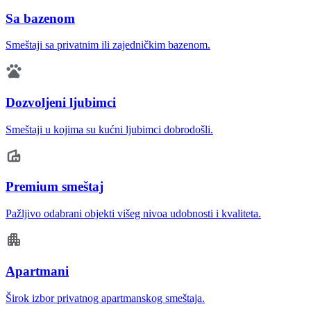
Sa bazenom
Smeštaji sa privatnim ili zajedničkim bazenom.
Dozvoljeni ljubimci
Smeštaji u kojima su kućni ljubimci dobrodošli.
Premium smeštaj
Pažljivo odabrani objekti višeg nivoa udobnosti i kvaliteta.
Apartmani
Širok izbor privatnog apartmanskog smeštaja.