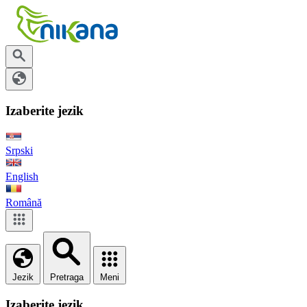
Izaberite jezik
Srpski
English
Română
Jezik
Pretraga
Meni
Izaberite jezik