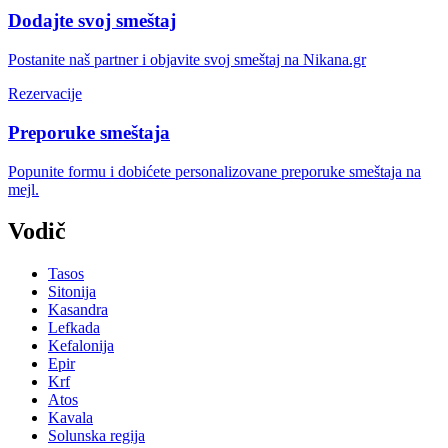
Dodajte svoj smeštaj
Postanite naš partner i objavite svoj smeštaj na Nikana.gr
Rezervacije
Preporuke smeštaja
Popunite formu i dobićete personalizovane preporuke smeštaja na
mejl.
Vodič
Tasos
Sitonija
Kasandra
Lefkada
Kefalonija
Epir
Krf
Atos
Kavala
Solunska regija