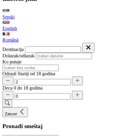
Srpski
English
Română
Destinacija
Dolazak/odlazak
Ko putuje
Odrasli
Stariji od 18 godina
Deca
0 do 18 godina
Zatvori
Pronađi smeštaj