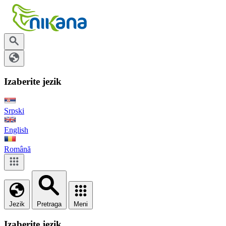
Izaberite jezik
Srpski
English
Română
Jezik
Pretraga
Meni
Izaberite jezik