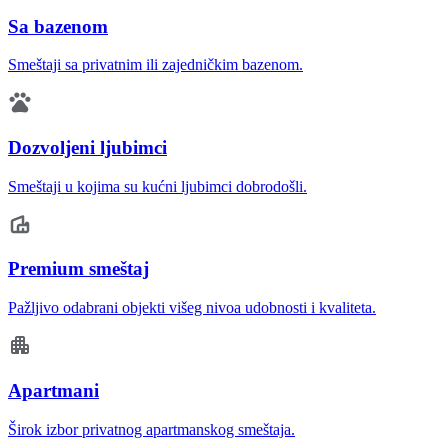
Sa bazenom
Smeštaji sa privatnim ili zajedničkim bazenom.
Dozvoljeni ljubimci
Smeštaji u kojima su kućni ljubimci dobrodošli.
Premium smeštaj
Pažljivo odabrani objekti višeg nivoa udobnosti i kvaliteta.
Apartmani
Širok izbor privatnog apartmanskog smeštaja.