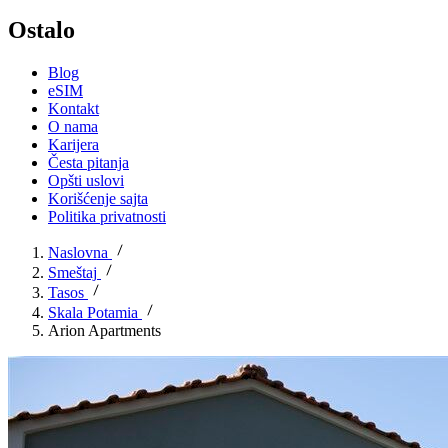
Ostalo
Blog
eSIM
Kontakt
O nama
Karijera
Česta pitanja
Opšti uslovi
Korišćenje sajta
Politika privatnosti
Naslovna
Smeštaj
Tasos
Skala Potamia
Arion Apartments