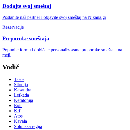
Dodajte svoj smeštaj
Postanite naš partner i objavite svoj smeštaj na Nikana.gr
Rezervacije
Preporuke smeštaja
Popunite formu i dobićete personalizovane preporuke smeštaja na
mejl.
Vodič
Tasos
Sitonija
Kasandra
Lefkada
Kefalonija
Epir
Krf
Atos
Kavala
Solunska regija