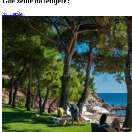
Gde želite da letujete?
Svi smeštaji