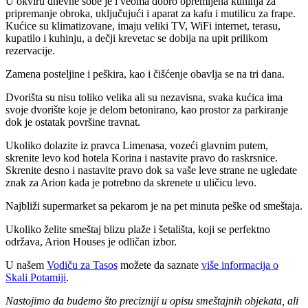
U okviru dnevne sobe je i veoma dobro opremljena kuhinja za
pripremanje obroka, uključujući i aparat za kafu i mutilicu za frape.
Kućice su klimatizovane, imaju veliki TV, WiFi internet, terasu,
kupatilo i kuhinju, a dečji krevetac se dobija na upit prilikom
rezervacije.
Zamena posteljine i peškira, kao i čišćenje obavlja se na tri dana.
Dvorišta su nisu toliko velika ali su nezavisna, svaka kućica ima
svoje dvorište koje je delom betonirano, kao prostor za parkiranje
dok je ostatak površine travnat.
Ukoliko dolazite iz pravca Limenasa, vozeći glavnim putem,
skrenite levo kod hotela Korina i nastavite pravo do raskrsnice.
Skrenite desno i nastavite pravo dok sa vaše leve strane ne ugledate
znak za Arion kada je potrebno da skrenete u uličicu levo.
Najbliži supermarket sa pekarom je na pet minuta peške od smeštaja.
Ukoliko želite smeštaj blizu plaže i šetališta, koji se perfektno
održava, Arion Houses je odličan izbor.
U našem
Vodiču za Tasos
možete da saznate
više informacija o
Skali Potamiji
.
Nastojimo da budemo što precizniji u opisu smeštajnih objekata, ali