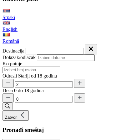
Srpski
English
Română
Destinacija
Dolazak/odlazak
Ko putuje
Odrasli
Stariji od 18 godina
Deca
0 do 18 godina
Zatvori
Pronađi smeštaj