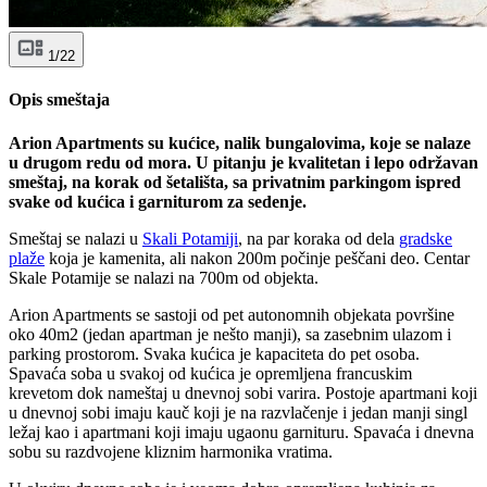
1/22
Opis smeštaja
Arion Apartments su kućice, nalik bungalovima, koje se nalaze
u drugom redu od mora. U pitanju je kvalitetan i lepo održavan
smeštaj, na korak od šetališta, sa privatnim parkingom ispred
svake od kućica i garniturom za sedenje.
Smeštaj se nalazi u
Skali Potamiji
, na par koraka od dela
gradske
plaže
koja je kamenita, ali nakon 200m počinje peščani deo. Centar
Skale Potamije se nalazi na 700m od objekta.
Arion Apartments se sastoji od pet autonomnih objekata površine
oko 40m2 (jedan apartman je nešto manji), sa zasebnim ulazom i
parking prostorom. Svaka kućica je kapaciteta do pet osoba.
Spavaća soba u svakoj od kućica je opremljena francuskim
krevetom dok nameštaj u dnevnoj sobi varira. Postoje apartmani koji
u dnevnoj sobi imaju kauč koji je na razvlačenje i jedan manji singl
ležaj kao i apartmani koji imaju ugaonu garnituru. Spavaća i dnevna
sobu su razdvojene kliznim harmonika vratima.