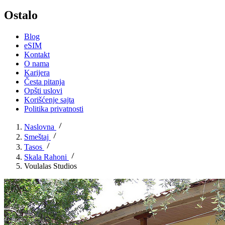
Ostalo
Blog
eSIM
Kontakt
O nama
Karijera
Česta pitanja
Opšti uslovi
Korišćenje sajta
Politika privatnosti
Naslovna
Smeštaj
Tasos
Skala Rahoni
Voulalas Studios