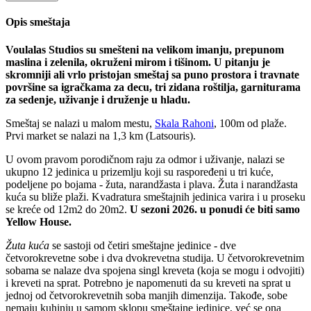
Opis smeštaja
Voulalas Studios su smešteni na velikom imanju, prepunom
maslina i zelenila, okruženi mirom i tišinom. U pitanju je
skromniji ali vrlo pristojan smeštaj sa puno prostora i travnate
površine sa igračkama za decu, tri zidana roštilja, garniturama
za sedenje, uživanje i druženje u hladu.
Smeštaj se nalazi u malom mestu,
Skala Rahoni
, 100m od plaže.
Prvi market se nalazi na 1,3 km (Latsouris).
U ovom pravom porodičnom raju za odmor i uživanje, nalazi se
ukupno 12 jedinica u prizemlju koji su raspoređeni u tri kuće,
podeljene po bojama - žuta, narandžasta i plava. Žuta i narandžasta
kuća su bliže plaži. Kvadratura smeštajnih jedinica varira i u proseku
se kreće od 12m2 do 20m2.
U sezoni 2026. u ponudi će biti samo
Yellow House.
Žuta kuća
se sastoji od četiri smeštajne jedinice - dve
četvorokrevetne sobe i dva dvokrevetna studija. U četvorokrevetnim
sobama se nalaze dva spojena singl kreveta (koja se mogu i odvojiti)
i kreveti na sprat. Potrebno je napomenuti da su kreveti na sprat u
jednoj od četvorokrevetnih soba manjih dimenzija. Takođe, sobe
nemaju kuhinju u samom sklopu smeštajne jedinice, već se ona