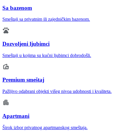
Sa bazenom
Smeštaji sa privatnim ili zajedničkim bazenom.
Dozvoljeni ljubimci
Smeštaji u kojima su kućni ljubimci dobrodošli.
Premium smeštaj
Pažljivo odabrani objekti višeg nivoa udobnosti i kvaliteta.
Apartmani
Širok izbor privatnog apartmanskog smeštaja.