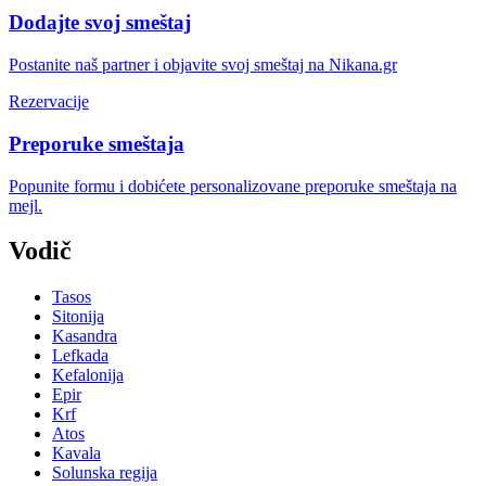
Dodajte svoj smeštaj
Postanite naš partner i objavite svoj smeštaj na Nikana.gr
Rezervacije
Preporuke smeštaja
Popunite formu i dobićete personalizovane preporuke smeštaja na
mejl.
Vodič
Tasos
Sitonija
Kasandra
Lefkada
Kefalonija
Epir
Krf
Atos
Kavala
Solunska regija