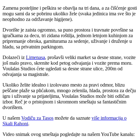
Zamena posteljine i peškira se obavlja na tri dana, a za čišćenje gosti
mogu sami da se pobrinu ukoliko žele (svaka jedinica ima sve što je
neophodno za održavanje higijene).
Dvorište je zaista ogromno, sa puno prostora i travnate površine sa
igračkama za decu, tri zidana roštilja, jednom letnjom kuhinjom za
pripremanje obroka, garniturama za sedenje, uživanje i druženje u
hladu, sa privatnim parkingom.
Dolazeći iz
Limenasa
, prošavši veliki market sa desne strane, vozite
još malo pravo, skrenite kod petog odvajanja i vozite prema moru.
Voulalas Studios ćete ugledati sa desne strane ulice, 200m od
odvajanja sa magistrale.
Ukoliko želite idealno i izolovano mesto za pravi odmor, blizu
peščane plaže sa plićakom, mnogo zelenila, hlada, prostora za dečju
igru i uživanje sa prijateljima, Voulalas Studios može biti odličan
izbor. Reč je o pristojnom i skromnom smeštaju sa fantastičnim
dvorištem.
U našem
Vodiču za Tasos
možete da saznate
više informacija o
Skali Rahoni
.
Video snimak ovog smeštaja pogledajte na našem YouTube kanalu: