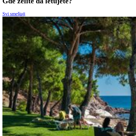
Gde želite da letujete?
Svi smeštaji