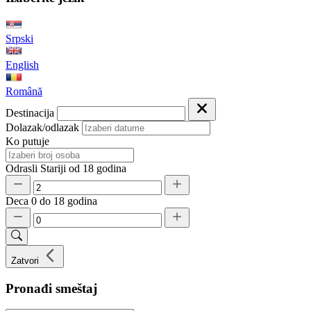
Srpski
English
Română
Destinacija
Dolazak/odlazak
Ko putuje
Odrasli
Stariji od 18 godina
Deca
0 do 18 godina
Zatvori
Pronađi smeštaj