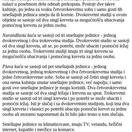
nalazi u posebnom delu odmah prekoputa. Postoje dve takve
kuhinje, po jedna za svaku četvorokrevetnu sobu i samo gosti tih
smeštajnih jedinica smeju da ih koriste. Dvokrevetni studiji u ovom
objektu se sastoje od dva singl kreveta sa mogućnošću ubacivanja
pomoćnog kreveta za jednu osobu.
Narandžasta kuća
se sastoji od tri smeštajne jedinice - jednog
dvokrevetnog i dva trokrevetna studija. Dvokrevetni studio se sastoji
od dva singl kreveta, ali se, po potrebi, može ubaciti i pomoćni ležaj
za jednu osobu. Trokrevetni studiji imaju tri singl kreveta sa
mogućnošću ubacivanja i pomoćnog kreveta za jednu osobu.
Plava kuća
se sastoji od pet smeštajnih jedinica - jednog
dvokrevetnog, jednog trokrevetnog i dva četvorokrevetna studija i
jedne četvorokrevetne sobe. Soba se sastoji od četiri singl kreveta i
ona nema kuhinju unutar smeštajne jedinice, već napolju, i samo
gosti ove smeštajne jedinice je mogu koristiti. Dva četvorokrevetna
studija se sastoje od dva singl ležaja i kreveta na sprat. Trokrevetni
studio se sastoji od tri singl kreveta i po potrebi se može ubaciti i
pomoćni ležaj. Isti je slučaj i sa dvokrevetnim studijom, koji ima dva
singl kreveta i vlasnici po potrebi ubacuju pomoćni krevet za jednu
osobu ali moramo napomenuti da bi bilo jako tesno u tom slučaju.
Smeštajne jedinice su klimatizovane, imaju TV, verandu, bežični
internet, kupatilo i mrežice za komarce.