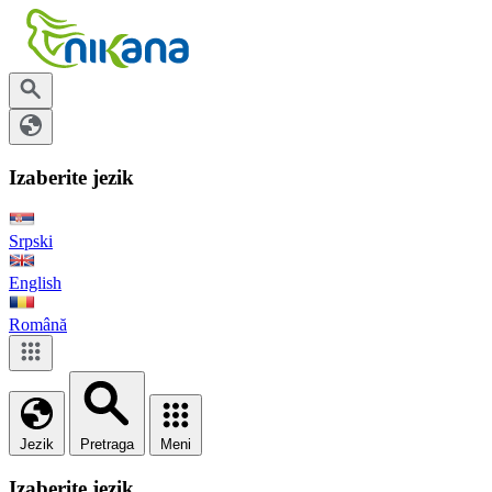
Izaberite jezik
Srpski
English
Română
Jezik
Pretraga
Meni
Izaberite jezik