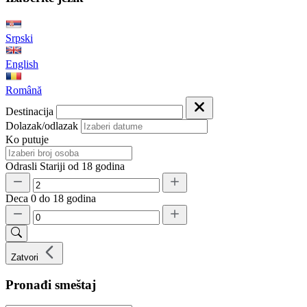
Srpski
English
Română
Destinacija
Dolazak/odlazak
Ko putuje
Odrasli
Stariji od 18 godina
Deca
0 do 18 godina
Zatvori
Pronađi smeštaj