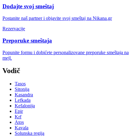
Dodajte svoj smeštaj
Postanite naš partner i objavite svoj smeštaj na Nikana.gr
Rezervacije
Preporuke smeštaja
Popunite formu i dobićete personalizovane preporuke smeštaja na
mejl.
Vodič
Tasos
Sitonija
Kasandra
Lefkada
Kefalonija
Epir
Krf
Atos
Kavala
Solunska regija