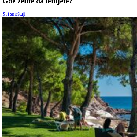
Gde želite da letujete?
Svi smeštaji