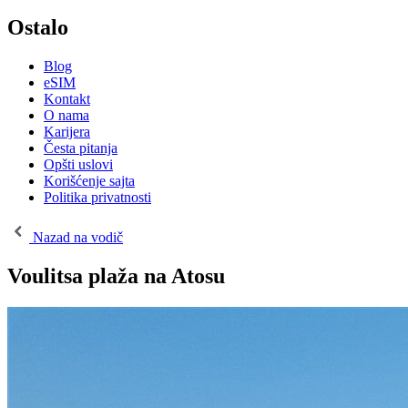
Ostalo
Blog
eSIM
Kontakt
O nama
Karijera
Česta pitanja
Opšti uslovi
Korišćenje sajta
Politika privatnosti
Nazad na vodič
Voulitsa plaža na Atosu