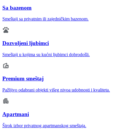
Sa bazenom
Smeštaji sa privatnim ili zajedničkim bazenom.
Dozvoljeni ljubimci
Smeštaji u kojima su kućni ljubimci dobrodošli.
Premium smeštaj
Pažljivo odabrani objekti višeg nivoa udobnosti i kvaliteta.
Apartmani
Širok izbor privatnog apartmanskog smeštaja.