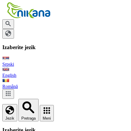
Izaberite jezik
Srpski
English
Română
Jezik
Pretraga
Meni
Izaberite jezik