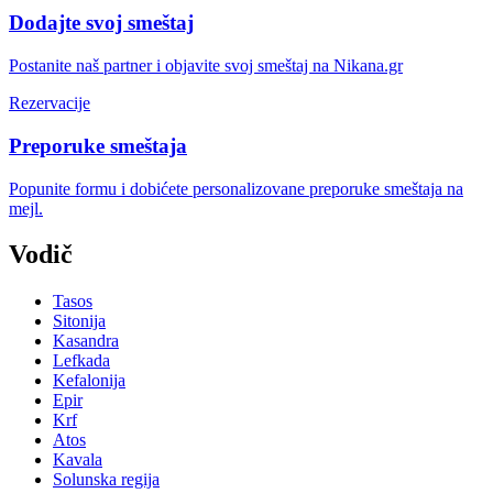
Dodajte svoj smeštaj
Postanite naš partner i objavite svoj smeštaj na Nikana.gr
Rezervacije
Preporuke smeštaja
Popunite formu i dobićete personalizovane preporuke smeštaja na
mejl.
Vodič
Tasos
Sitonija
Kasandra
Lefkada
Kefalonija
Epir
Krf
Atos
Kavala
Solunska regija