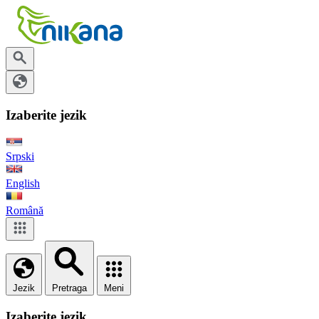
Izaberite jezik
Srpski
English
Română
Jezik
Pretraga
Meni
Izaberite jezik