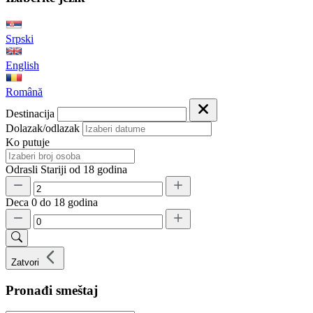
Srpski
English
Română
Destinacija
Dolazak/odlazak
Ko putuje
Odrasli
Stariji od 18 godina
Deca
0 do 18 godina
Zatvori
Pronađi smeštaj