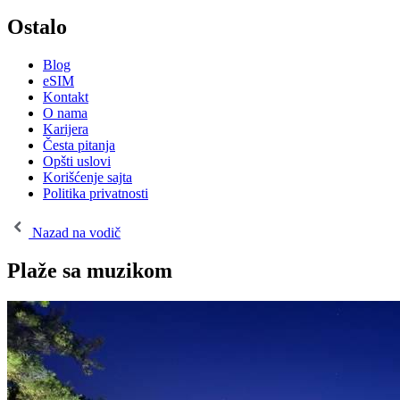
Ostalo
Blog
eSIM
Kontakt
O nama
Karijera
Česta pitanja
Opšti uslovi
Korišćenje sajta
Politika privatnosti
Nazad na vodič
Plaže sa muzikom