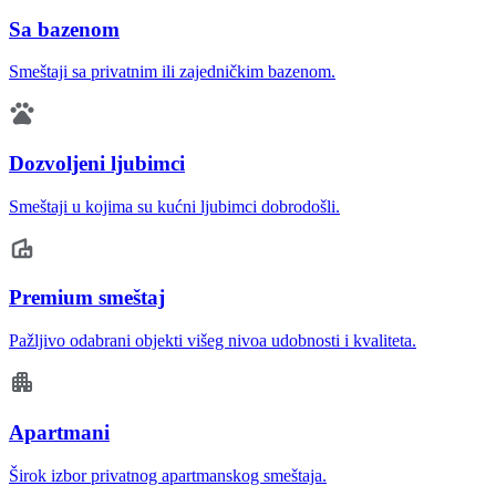
Sa bazenom
Smeštaji sa privatnim ili zajedničkim bazenom.
Dozvoljeni ljubimci
Smeštaji u kojima su kućni ljubimci dobrodošli.
Premium smeštaj
Pažljivo odabrani objekti višeg nivoa udobnosti i kvaliteta.
Apartmani
Širok izbor privatnog apartmanskog smeštaja.