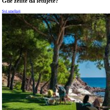
Gde želite da letujete?
Svi smeštaji