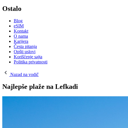
Ostalo
Blog
eSIM
Kontakt
O nama
Karijera
Česta pitanja
Opšti uslovi
Korišćenje sajta
Politika privatnosti
Nazad na vodič
Najlepše plaže na Lefkadi