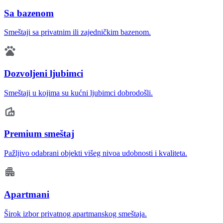
Sa bazenom
Smeštaji sa privatnim ili zajedničkim bazenom.
Dozvoljeni ljubimci
Smeštaji u kojima su kućni ljubimci dobrodošli.
Premium smeštaj
Pažljivo odabrani objekti višeg nivoa udobnosti i kvaliteta.
Apartmani
Širok izbor privatnog apartmanskog smeštaja.