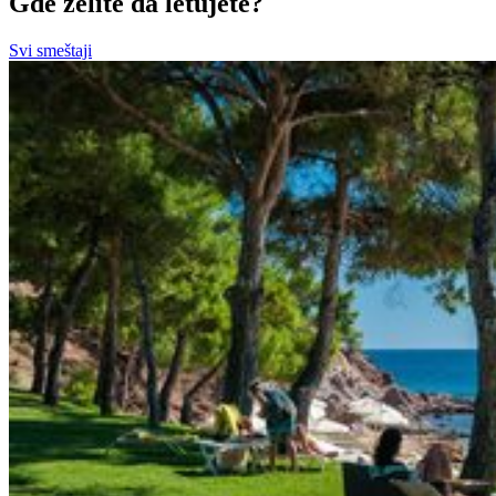
Gde želite da letujete?
Svi smeštaji