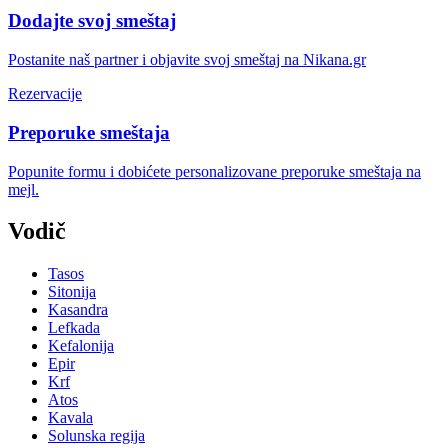
Dodajte svoj smeštaj
Postanite naš partner i objavite svoj smeštaj na Nikana.gr
Rezervacije
Preporuke smeštaja
Popunite formu i dobićete personalizovane preporuke smeštaja na
mejl.
Vodič
Tasos
Sitonija
Kasandra
Lefkada
Kefalonija
Epir
Krf
Atos
Kavala
Solunska regija