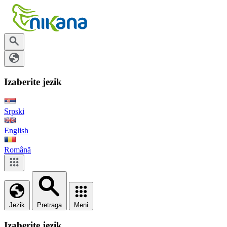
Izaberite jezik
Srpski
English
Română
Jezik
Pretraga
Meni
Izaberite jezik