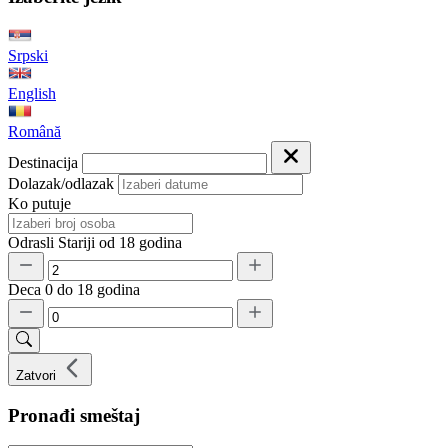
Srpski
English
Română
Destinacija
Dolazak/odlazak
Ko putuje
Odrasli
Stariji od 18 godina
Deca
0 do 18 godina
Zatvori
Pronađi smeštaj