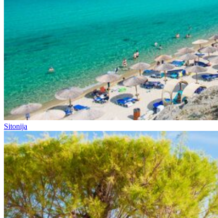
Sitonija