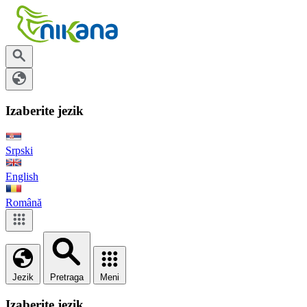
Izaberite jezik
Srpski
English
Română
Jezik
Pretraga
Meni
Izaberite jezik