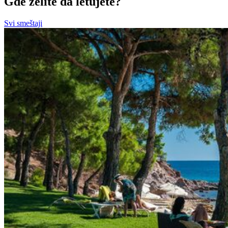
Gde želite da letujete?
Svi smeštaji