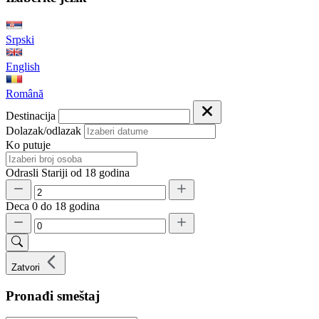
Srpski
English
Română
Destinacija
Dolazak/odlazak
Ko putuje
Odrasli
Stariji od 18 godina
Deca
0 do 18 godina
Zatvori
Pronađi smeštaj