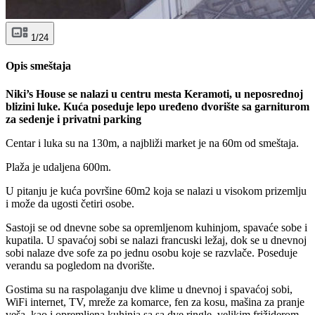
1/24
Opis smeštaja
Niki’s House se nalazi u centru mesta Keramoti, u neposrednoj
blizini luke. Kuća poseduje lepo uređeno dvorište sa garniturom
za sedenje i privatni parking
Centar i luka su na 130m, a najbliži market je na 60m od smeštaja.
Plaža je udaljena 600m.
U pitanju je kuća površine 60m2 koja se nalazi u visokom prizemlju
i može da ugosti četiri osobe.
Sastoji se od dnevne sobe sa opremljenom kuhinjom, spavaće sobe i
kupatila. U spavaćoj sobi se nalazi francuski ležaj, dok se u dnevnoj
sobi nalaze dve sofe za po jednu osobu koje se razvlače. Poseduje
verandu sa pogledom na dvorište.
Gostima su na raspolaganju dve klime u dnevnoj i spavaćoj sobi,
WiFi internet, TV, mreže za komarce, fen za kosu, mašina za pranje
veša, kao i opremljena kuhinja sa sa dve ringle, velikim frižiderom