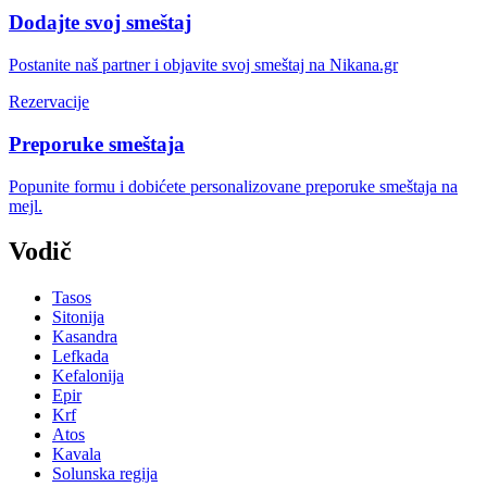
Dodajte svoj smeštaj
Postanite naš partner i objavite svoj smeštaj na Nikana.gr
Rezervacije
Preporuke smeštaja
Popunite formu i dobićete personalizovane preporuke smeštaja na
mejl.
Vodič
Tasos
Sitonija
Kasandra
Lefkada
Kefalonija
Epir
Krf
Atos
Kavala
Solunska regija