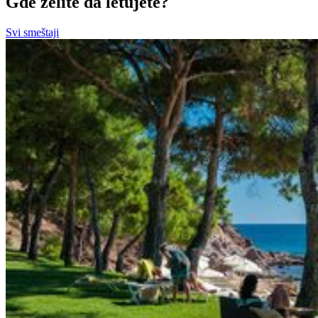
Gde želite da letujete?
Svi smeštaji