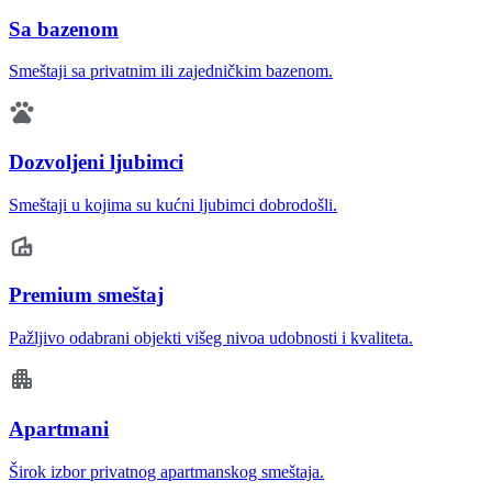
Sa bazenom
Smeštaji sa privatnim ili zajedničkim bazenom.
Dozvoljeni ljubimci
Smeštaji u kojima su kućni ljubimci dobrodošli.
Premium smeštaj
Pažljivo odabrani objekti višeg nivoa udobnosti i kvaliteta.
Apartmani
Širok izbor privatnog apartmanskog smeštaja.