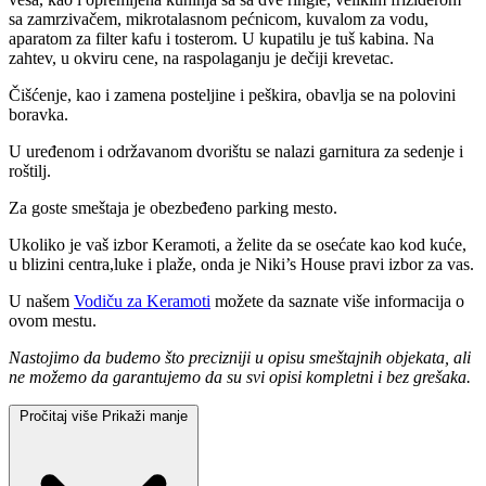
sa zamrzivačem, mikrotalasnom pećnicom, kuvalom za vodu,
aparatom za filter kafu i tosterom. U kupatilu je tuš kabina. Na
zahtev, u okviru cene, na raspolaganju je dečiji krevetac.
Čišćenje, kao i zamena posteljine i peškira, obavlja se na polovini
boravka.
U uređenom i održavanom dvorištu se nalazi garnitura za sedenje i
roštilj.
Za goste smeštaja je obezbeđeno parking mesto.
Ukoliko je vaš izbor Keramoti, a želite da se osećate kao kod kuće,
u blizini centra,luke i plaže, onda je Niki’s House pravi izbor za vas.
U našem
Vodiču za Keramoti
možete da saznate više informacija o
ovom mestu.
Nastojimo da budemo što precizniji u opisu smeštajnih objekata, ali
ne možemo da garantujemo da su svi opisi kompletni i bez grešaka.
Pročitaj više
Prikaži manje