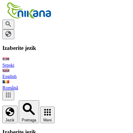
Izaberite jezik
Srpski
English
Română
Jezik
Pretraga
Meni
Izaberite jezik