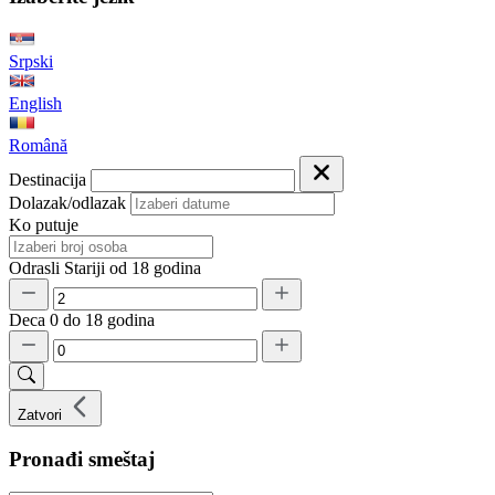
Srpski
English
Română
Destinacija
Dolazak/odlazak
Ko putuje
Odrasli
Stariji od 18 godina
Deca
0 do 18 godina
Zatvori
Pronađi smeštaj