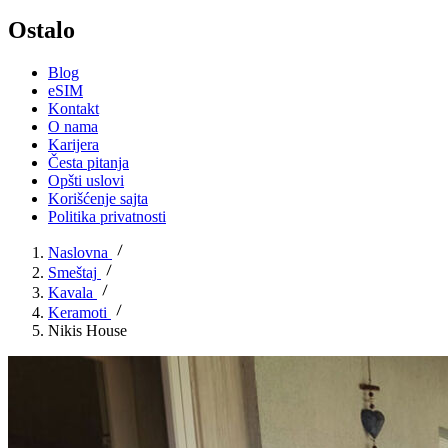
Ostalo
Blog
eSIM
Kontakt
O nama
Karijera
Česta pitanja
Opšti uslovi
Korišćenje sajta
Politika privatnosti
Naslovna
Smeštaj
Kavala
Keramoti
Nikis House