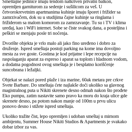
Smeštajne jedinice imaju tendom natkriven privatni balkon,
opremljen garniturom za sedenje i sušilicom za veš. U
četvorokrevetnim apartmanima kuhinje imaju šporet i frižider sa
zamrzivačem, dok su u studijima čajne kuhinje sa ringlama i
frižiderom sa malom komorom za zamrzavanje. Tu su i TV i klima
uređaj, kao i WiFi internet. Sobe se čiste svakog dana, a posteljina i
peškiri se menjaju posle tri noćenja.
Dvorište objekta je vrlo malo ali jako fino uređeno i dobro za
druženje. Ispred smeštaja postoji parking na kome ima dovoljno
mesta za sve goste. Gostima je kod prijatne i lepe recepcije na
raspolaganju aparat za espreso i aparat sa toplom i hladnom vodom,
a dodatna pogodnost ovog smeštaja je i besplatno korišćenje
suncobrana i ležaljki.
Objekat se nalazi pored plaže i iza marine, 60ak metara pre crkve
Svete Barbare. Do smeštaja ćete najlakše doći ukoliko sa glavnog
magistralnog puta u Nikiti skrenete desno odmah nakon što prođete
Eko pumpu, zatim nastavite samo pravo ka moru do kraja ulice gde
skrenete desno, pa potom nakon manje od 100m u prvu ulicu
ponovo desno i stižete ispred smeštaja.
Ukoliko tražite čist, lepo opremljen i udoban smeštaj u mirnom
ambijentu, Summer House Nikiti Studios & Apartments je svakako
dobar izbor za vas.