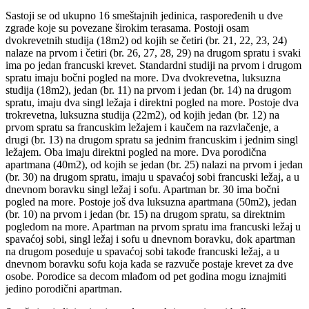
Sastoji se od ukupno 16 smeštajnih jedinica, raspoređenih u dve
zgrade koje su povezane širokim terasama. Postoji osam
dvokrevetnih studija (18m2) od kojih se četiri (br. 21, 22, 23, 24)
nalaze na prvom i četiri (br. 26, 27, 28, 29) na drugom spratu i svaki
ima po jedan francuski krevet. Standardni studiji na prvom i drugom
spratu imaju bočni pogled na more. Dva dvokrevetna, luksuzna
studija (18m2), jedan (br. 11) na prvom i jedan (br. 14) na drugom
spratu, imaju dva singl ležaja i direktni pogled na more. Postoje dva
trokrevetna, luksuzna studija (22m2), od kojih jedan (br. 12) na
prvom spratu sa francuskim ležajem i kaučem na razvlačenje, a
drugi (br. 13) na drugom spratu sa jednim francuskim i jednim singl
ležajem. Oba imaju direktni pogled na more. Dva porodična
apartmana (40m2), od kojih se jedan (br. 25) nalazi na prvom i jedan
(br. 30) na drugom spratu, imaju u spavaćoj sobi francuski ležaj, a u
dnevnom boravku singl ležaj i sofu. Apartman br. 30 ima bočni
pogled na more. Postoje još dva luksuzna apartmana (50m2), jedan
(br. 10) na prvom i jedan (br. 15) na drugom spratu, sa direktnim
pogledom na more. Apartman na prvom spratu ima francuski ležaj u
spavaćoj sobi, singl ležaj i sofu u dnevnom boravku, dok apartman
na drugom poseduje u spavaćoj sobi takođe francuski ležaj, a u
dnevnom boravku sofu koja kada se razvuče postaje krevet za dve
osobe. Porodice sa decom mlađom od pet godina mogu iznajmiti
jedino porodični apartman.