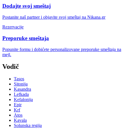
Dodajte svoj smeštaj
Postanite naš partner i objavite svoj smeštaj na Nikana.gr
Rezervacije
Preporuke smeštaja
Popunite formu i dobićete personalizovane preporuke smeštaja na
mejl.
Vodič
Tasos
Sitonija
Kasandra
Lefkada
Kefalonija
Epir
Krf
Atos
Kavala
Solunska regija