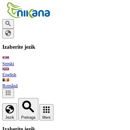
Izaberite jezik
Srpski
English
Română
Jezik
Pretraga
Meni
Izaberite jezik