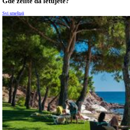
Gde želite da letujete?
Svi smeštaji