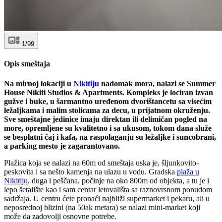
1/99
Opis smeštaja
Na mirnoj lokaciji u
Nikitiju
nadomak mora, nalazi se Summer
House Nikiti Studios & Apartments. Kompleks je lociran izvan
gužve i buke, u šarmantno uređenom dvorištancetu sa visećim
ležaljkama i malim stolicama za decu, u prijatnom okruženju.
Sve smeštajne jedinice imaju direktan ili delimičan pogled na
more, opremljene su kvalitetno i sa ukusom, tokom dana služe
se besplatni čaj i kafa, na raspolaganju su ležaljke i suncobrani,
a parking mesto je zagarantovano.
Plažica koja se nalazi na 60m od smeštaja uska je, šljunkovito-
peskovita i sa nešto kamenja na ulazu u vodu. Gradska
plaža u
Nikitiju
, duga i peščana, počinje na oko 800m od objekta, a tu je i
lepo šetalište kao i sam centar letovališta sa raznovrsnom ponudom
sadržaja. U centru ćete pronaći najbliži supermarket i pekaru, ali u
neposrednoj blizini (na 50ak metara) se nalazi mini-market koji
može da zadovolji osnovne potrebe.