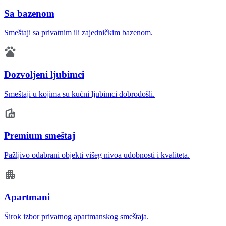
Sa bazenom
Smeštaji sa privatnim ili zajedničkim bazenom.
Dozvoljeni ljubimci
Smeštaji u kojima su kućni ljubimci dobrodošli.
Premium smeštaj
Pažljivo odabrani objekti višeg nivoa udobnosti i kvaliteta.
Apartmani
Širok izbor privatnog apartmanskog smeštaja.