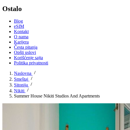
Ostalo
Blog
eSIM
Kontakt
O nama
Karijera
Česta pitanja
Opšti uslovi
Korišćenje sajta
Politika privatnosti
Naslovna
Smeštaj
Sitonija
Nikiti
Summer House Nikiti Studios And Apartments