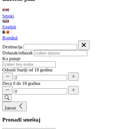
Srpski
English
Română
Destinacija
Dolazak/odlazak
Ko putuje
Odrasli
Stariji od 18 godina
Deca
0 do 18 godina
Zatvori
Pronađi smeštaj