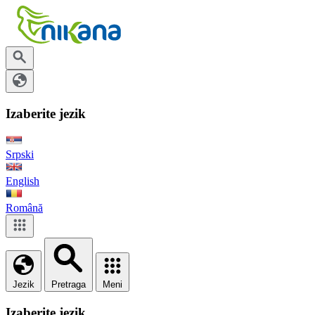
Izaberite jezik
Srpski
English
Română
Jezik
Pretraga
Meni
Izaberite jezik