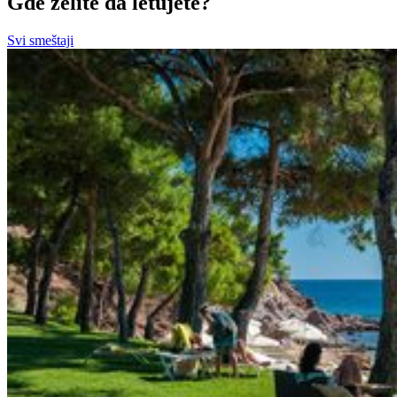
Gde želite da letujete?
Svi smeštaji