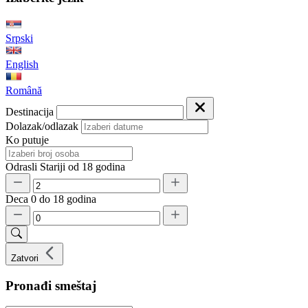
Srpski
English
Română
Destinacija
Dolazak/odlazak
Ko putuje
Odrasli
Stariji od 18 godina
Deca
0 do 18 godina
Zatvori
Pronađi smeštaj