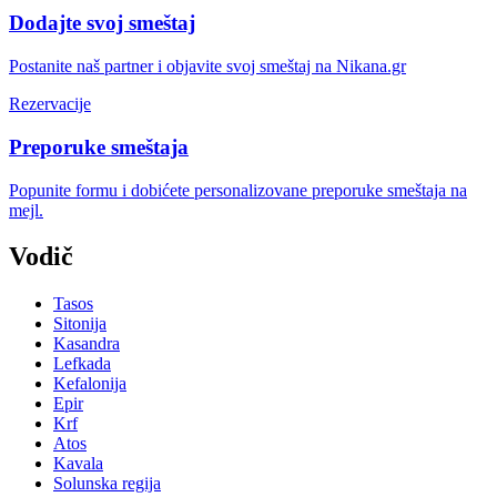
Dodajte svoj smeštaj
Postanite naš partner i objavite svoj smeštaj na Nikana.gr
Rezervacije
Preporuke smeštaja
Popunite formu i dobićete personalizovane preporuke smeštaja na
mejl.
Vodič
Tasos
Sitonija
Kasandra
Lefkada
Kefalonija
Epir
Krf
Atos
Kavala
Solunska regija