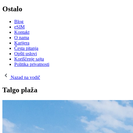
Ostalo
Blog
eSIM
Kontakt
O nama
Karijera
Česta pitanja
Opšti uslovi
Korišćenje sajta
Politika privatnosti
Nazad na vodič
Talgo plaža