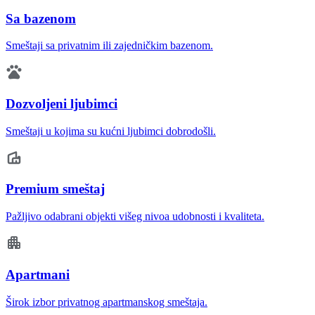
Sa bazenom
Smeštaji sa privatnim ili zajedničkim bazenom.
Dozvoljeni ljubimci
Smeštaji u kojima su kućni ljubimci dobrodošli.
Premium smeštaj
Pažljivo odabrani objekti višeg nivoa udobnosti i kvaliteta.
Apartmani
Širok izbor privatnog apartmanskog smeštaja.