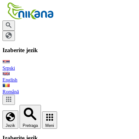
Izaberite jezik
Srpski
English
Română
Jezik
Pretraga
Meni
Izaberite jezik