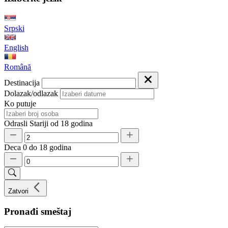
Srpski
English
Română
Destinacija
Dolazak/odlazak
Ko putuje
Odrasli
Stariji od 18 godina
Deca
0 do 18 godina
Zatvori
Pronađi smeštaj