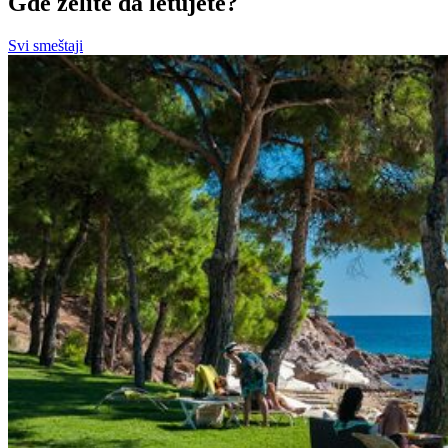
Gde želite da letujete?
Svi smeštaji