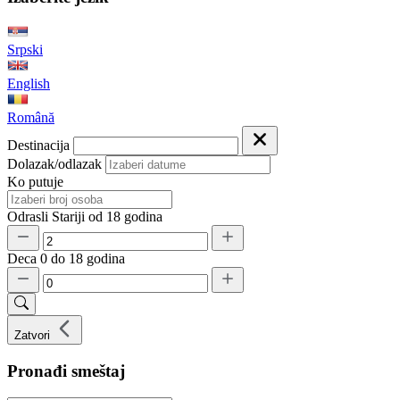
Srpski
English
Română
Destinacija
Dolazak/odlazak
Ko putuje
Odrasli
Stariji od 18 godina
Deca
0 do 18 godina
Zatvori
Pronađi smeštaj