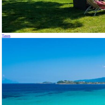
Tasos